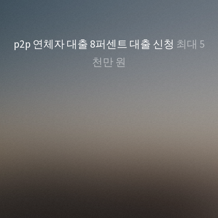
p2p 연체자 대출 8퍼센트 대출 신청
최대 5
천만 원