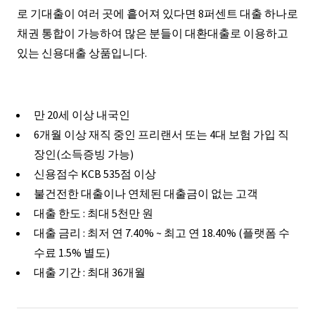
로 기대출이 여러 곳에 흩어져 있다면 8퍼센트 대출 하나로
채권 통합이 가능하여 많은 분들이 대환대출로 이용하고
있는 신용대출 상품입니다.
만 20세 이상 내국인
6개월 이상 재직 중인 프리랜서 또는 4대 보험 가입 직
장인(소득증빙 가능)
신용점수 KCB 535점 이상
불건전한 대출이나 연체된 대출금이 없는 고객
대출 한도 : 최대 5천만 원
대출 금리 : 최저 연 7.40% ~ 최고 연 18.40% (플랫폼 수
수료 1.5% 별도)
대출 기간 : 최대 36개월