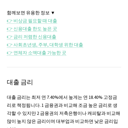
함께보면 유용한 정보 ▼
👉 비상금 필요할 때 대출
👉 신용대출 한도 높은 곳
👉 금리 저렴한 신용대출
👉 사회초년생, 주부, 대학생 위한 대출
👉 연체자 소액대출 가능한 곳
대출 금리
대출 금리는 최저 연 7.40%에서 높게는 연 18.40% 고정금
리로 책정됩니다. 1 금융권과 비교해 조금 높은 금리로 생
각할 수 있지만 2 금융권의 저축은행이나 캐피탈과 비교해
많이 높지 않은 금리이며 대부업과 비교하면 낮은 금리입