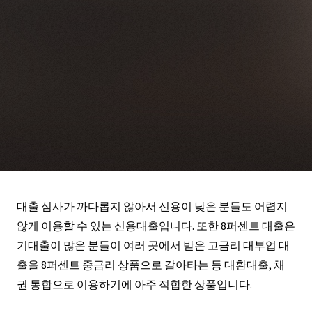
대출 심사가 까다롭지 않아서 신용이 낮은 분들도 어렵지
않게 이용할 수 있는 신용대출입니다. 또한 8퍼센트 대출은
기대출이 많은 분들이 여러 곳에서 받은 고금리 대부업 대
출을 8퍼센트 중금리 상품으로 갈아타는 등 대환대출, 채
권 통합으로 이용하기에 아주 적합한 상품입니다.