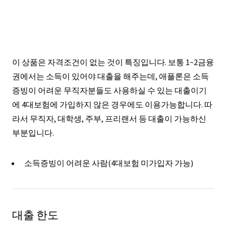
이 상품은 자격조건이 없는 것이 특징입니다. 보통 1~2금융
권에서는 소득이 있어야 대출을 해주는데, 애플론은 소득
증빙이 어려운 무직자분들도 사용하실 수 있는 대출이기
에 4대보험에 가입하지 않은 경우에도 이용가능합니다. 따
라서 무직자, 대학생, 주부, 프리랜서 등 대출이 가능하신
부분입니다.
소득증빙이 어려운 사람(4대보험 미가입자 가능)
대출 한도