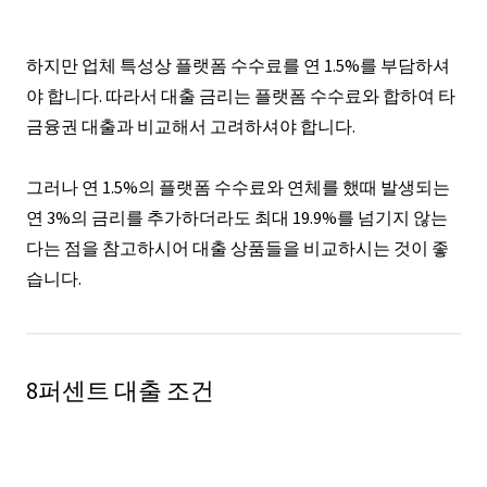
하지만 업체 특성상 플랫폼 수수료를 연 1.5%를 부담하셔
야 합니다. 따라서 대출 금리는 플랫폼 수수료와 합하여 타
금융권 대출과 비교해서 고려하셔야 합니다.
그러나 연 1.5%의 플랫폼 수수료와 연체를 했때 발생되는
연 3%의 금리를 추가하더라도 최대 19.9%를 넘기지 않는
다는 점을 참고하시어 대출 상품들을 비교하시는 것이 좋
습니다.
8퍼센트 대출 조건